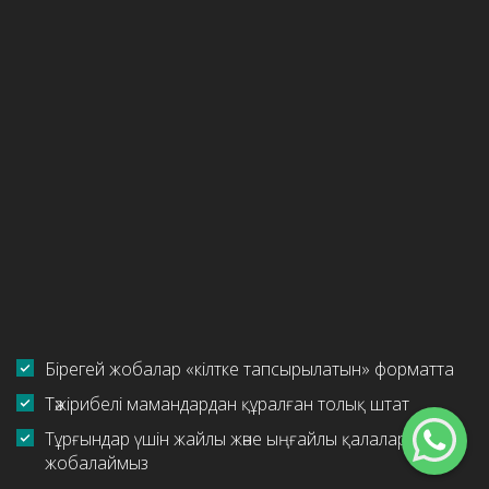
Бірегей жобалар «кілтке тапсырылатын» форматта
Тәжірибелі мамандардан құралған толық штат
Тұрғындар үшін жайлы және ыңғайлы қалалар
жобалаймыз