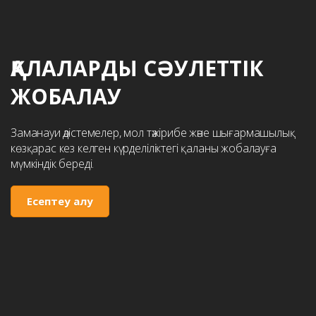
ҚАЛАЛАРДЫ СӘУЛЕТТІК
ЖОБАЛАУ
Заманауи әдістемелер, мол тәжірибе және шығармашылық
көзқарас кез келген күрделіліктегі қаланы жобалауға
мүмкіндік береді.
Есептеу алу