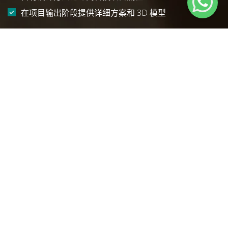
在项目输出阶段提供详细方案和 3D 模型
首页
服务
工厂设计
选择服务
Namark Project 为客户提供全方位的工厂设计服务, 包括生产车间
设计、电力供配电系统与工艺设备布置, 以及从概念到交付的厂区与
企业整体设计。下面列出 Namark Project 在工厂设计方向的主要
服务内容:
生产型工厂设计:
我们在充分了解生产工艺和客户要求的
基础上, 为各类制造工厂开发完整的设计方案。